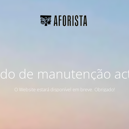
do de manutenção act
O Website estará disponível em breve. Obrigado!